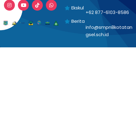
Ekskul
+62 877-6103-8586
Berita
info@smpn8kotatan
gsel.sch.id