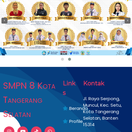
‹
›
SMPN 8 Kota
Link
Kontak
s
Tangerang
Jl. Raya Serpong,
Muncul, Kec. Setu,
Beranda
Selatan
Kota Tangerang
Selatan, Banten
Profile
15314