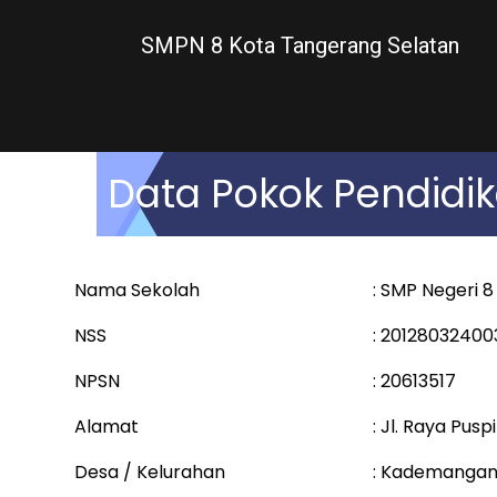
SMPN 8 Kota Tangerang Selatan
Data Pokok Pendidi
Nama Sekolah
: SMP Negeri 
NSS
: 20128032400
NPSN
: 20613517
Alamat
: Jl. Raya Pu
Desa / Kelurahan
: Kademangan 