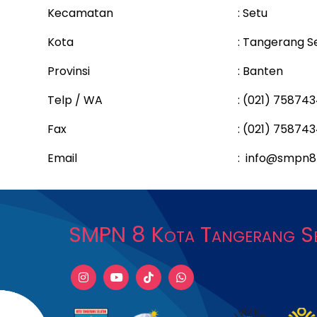
Kecamatan
: Setu
Kota
: Tangerang S
Provinsi
: Banten
Telp / WA
: (021) 75874
Fax
: (021) 75874
Email
: info@smpn8k
SMPN 8 Kota Tangerang Se