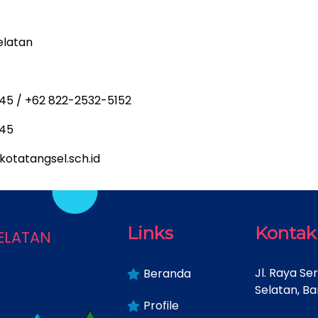
elatan
345 / +62 822-2532-5152
345
otatangsel.sch.id
latan
Links
Kontak
Jl. Raya Se
Beranda
Selatan, Ba
Profile