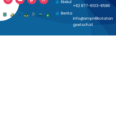
Ekskul
+62 877-6103-8586
Berita
info@smpn8kotatan
gsel.sch.id