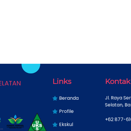
latan
Links
Kontak
Jl. Raya Se
Beranda
Selatan, Ba
Profile
+62 877-6
Ekskul