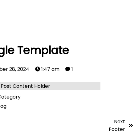
gle Template
er 28, 2024
1:47 am
1
Post Content Holder
ategory
tag
Next
Footer