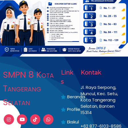
SMPN 8 Kota
Link
Kontak
s
Tangerang
Jl. Raya Serpong,
Muncul, Kec. Setu,
Beranda
Selatan
Kota Tangerang
Selatan, Banten
Profile
15314
Ekskul
+62 877-6103-8586